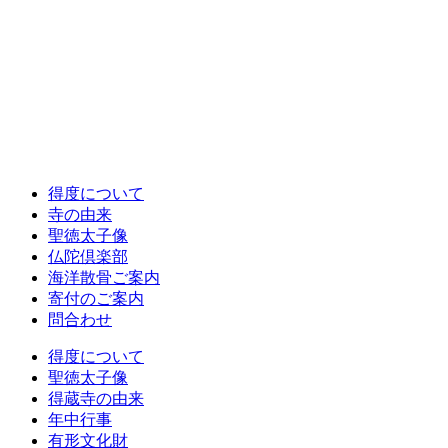
得度について
寺の由来
聖徳太子像
仏陀倶楽部
海洋散骨ご案内
寄付のご案内
問合わせ
得度について
聖徳太子像
得蔵寺の由来
年中行事
有形文化財