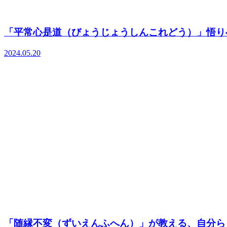
「平常心是道（びょうじょうしんこれどう）」悟り
2024.05.20
「随縁不変（ずいえんふへん）」が教える、自分ら