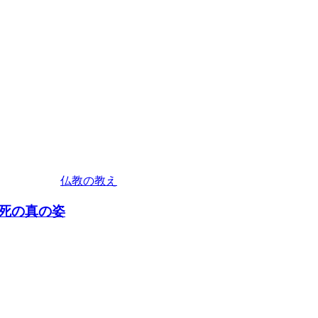
仏教の教え
死の真の姿