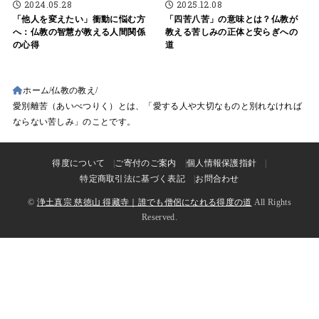
2024.05.28
2025.12.08
「他人を変えたい」衝動に悩む方
「四苦八苦」の意味とは？仏教が
へ：仏教の智慧が教える人間関係
教える苦しみの正体と安らぎへの
の心得
道
ホーム
仏教の教え
愛別離苦（あいべつりく）とは、「愛する人や大切なものと別れなければ
ならない苦しみ」のことです。
得度について
ご寄付のご案内
個人情報保護指針
特定商取引法に基づく表記
お問合わせ
©
浄土真宗 慈徳山 得藏寺｜誰でも僧侶になれる得度の道
All Rights
Reserved.