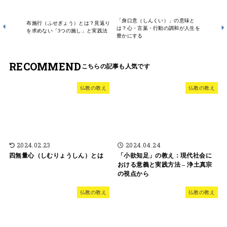
「身口意（しんくい）」の意味と
布施行（ふせぎょう）とは？見返り
は？心・言葉・行動の調和が人生を
を求めない「3つの施し」と実践法
豊かにする
RECOMMEND
仏教の教え
仏教の教え
2024.02.23
2024.04.24
四無量心（しむりょうしん）とは
「小欲知足」の教え：現代社会に
おける意義と実践方法 – 浄土真宗
の視点から
仏教の教え
仏教の教え