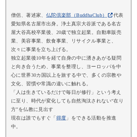
僧侶、著述家、
仏陀倶楽部（BuddhaClub）
代表
愛知県名古屋市出身。浄土真宗大谷派である名古
屋大谷高校卒業後、20歳で独立起業。自動車販売
業、美容事業、飲食事業、リサイクル事業と、
次々に事業を立ち上げる。
独立起業後10年を経て自身の中に湧きあがる疑問
と向き合うため、事業を整理し、ヨーロッパを中
心に世界30カ国以上を旅する中で、多くの宗教や
文化、習慣や常識の違いに触れる。
「人は生きているだけで毎日が修行」という考え
に至り、時代が変化しても自然淘汰されない“在り
方”を仏教に見出す
現在は誰でもすぐ「
得度
」をできる活動を推進
中。