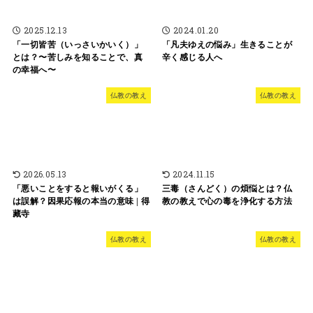
2025.12.13
2024.01.20
「一切皆苦（いっさいかいく）」
「凡夫ゆえの悩み」生きることが
とは？〜苦しみを知ることで、真
辛く感じる人へ
の幸福へ〜
仏教の教え
仏教の教え
2026.05.13
2024.11.15
「悪いことをすると報いがくる」
三毒（さんどく）の煩悩とは？仏
は誤解？因果応報の本当の意味 | 得
教の教えで心の毒を浄化する方法
藏寺
仏教の教え
仏教の教え