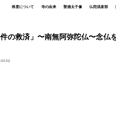
得度について
寺の由来
聖徳太子像
仏陀倶楽部
条件の救済」〜南無阿弥陀仏〜念仏
.03.02