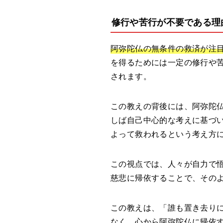
修行や苦行が不要である理
阿弥陀仏の無条件の救済が注
を得るためには一定の修行や
されます。
この教えの背後には、阿弥陀
しば自己中心的な考えに基づ
よって救われるという考え方
この視点では、人々が自力で
慈悲に帰依することで、その
この教えは、「誰も置き去り
なく、心から阿弥陀仏に帰依