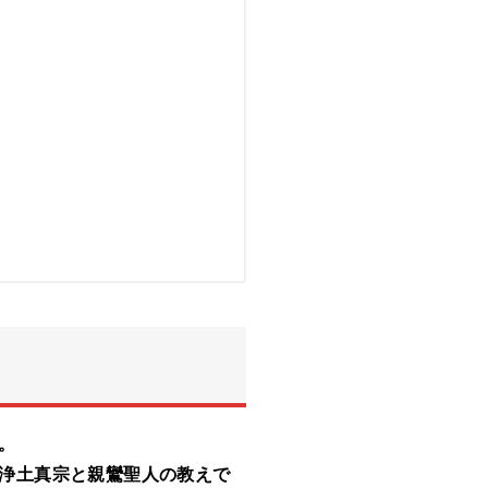
。
浄土真宗と親鸞聖人の教えで