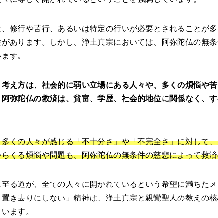
は、修行や苦行、あるいは特定の行いが必要とされることが多
性があります。しかし、浄土真宗においては、阿弥陀仏の無条
います。
」考え方は、社会的に弱い立場にある人々や、多くの煩悩や苦
。阿弥陀仏の救済は、貧富、学歴、社会的地位に関係なく、す
、多くの人々が感じる「不十分さ」や「不完全さ」に対して、
からくる煩悩や問題も、阿弥陀仏の無条件の慈悲によって救済
に至る道が、全ての人々に開かれているという希望に満ちたメ
も置き去りにしない」精神は、浄土真宗と親鸞聖人の教えの核
ています。