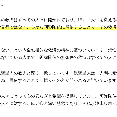
す。
仏の救済はすべての人々に開かれており、特に「人生を変える
や苦行ではなく、心から阿弥陀仏に帰依することで、その救済
しない」という全包括的な救済の精神に基づいています。煩悩
れないでいる人まで、阿弥陀仏の無条件の救済はすべての人に
親鸞聖人の教えと深く一致しています。親鸞聖人は、人間の煩
委ね、帰依することで、悟りへの道が開かれると説いています
の人々にとって心の安らぎと希望を提供しています。阿弥陀仏
の人々に対する、広い心と深い慈悲であり、それが浄土真宗と