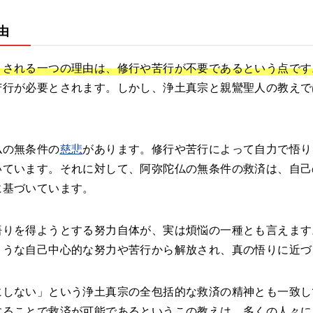
由
目される一つの理由は、修行や苦行が不要であるという点です
苦行が必要とされます。しかし、浄土真宗と親鸞聖人の教えで
仏の無条件の
慈悲
があります。修行や苦行によって自力で悟り
いています。それに対して、阿弥陀仏の無条件の救済は、自己
に基づいています。
悟りを得ようとする努力自体が、実は煩悩の一種とも言えます
ような自己中心的な努力や苦行から解放され、真の悟りに近づ
にしない」という浄土真宗の全包括的な救済の精神とも一致し
することで救済が可能であるというこの教えは、多くの人々に