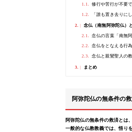
1.1.
修行や苦行が不要
1.2.
「誰も置き去りにし
2.
念仏（南無阿弥陀仏）
2.1.
念仏の言葉「南無阿
2.2.
念仏をとなえる行為
2.3.
念仏と親鸞聖人の
3.
まとめ
阿弥陀仏の無条件の救
阿弥陀仏の無条件の救済とは
一般的な仏教教義では、悟り