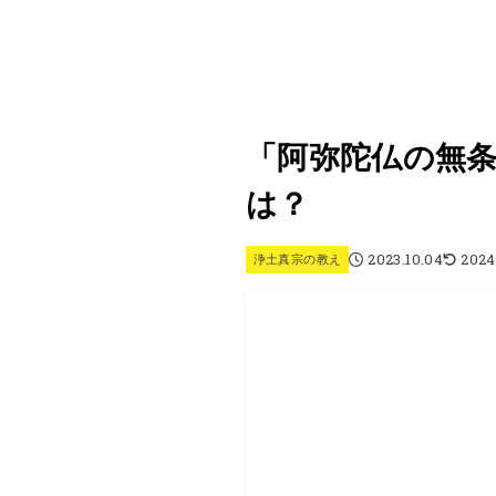
「阿弥陀仏の無
は？
2023.10.04
2024
浄土真宗の教え