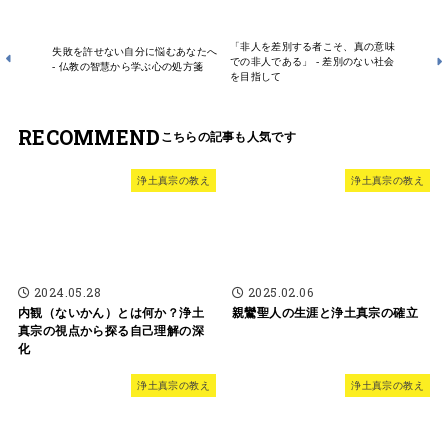
「非人を差別する者こそ、真の意味
失敗を許せない自分に悩むあなたへ
での非人である」 - 差別のない社会
- 仏教の智慧から学ぶ心の処方箋
を目指して
RECOMMEND
浄土真宗の教え
浄土真宗の教え
2024.05.28
2025.02.06
内観（ないかん）とは何か？浄土
親鸞聖人の生涯と浄土真宗の確立
真宗の視点から探る自己理解の深
化
浄土真宗の教え
浄土真宗の教え