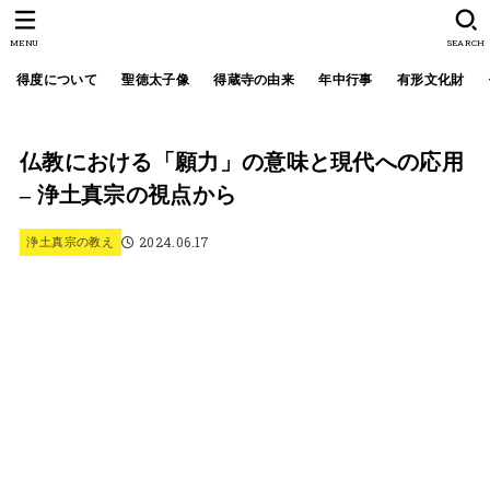
MENU
SEARCH
得度について
聖徳太子像
得蔵寺の由来
年中行事
有形文化財
仏教における「願力」の意味と現代への応用
– 浄土真宗の視点から
2024.06.17
浄土真宗の教え