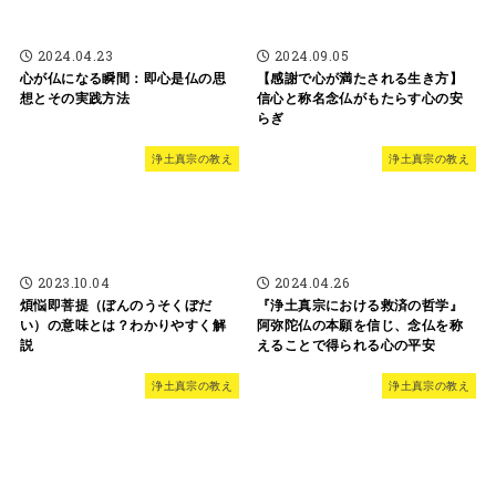
2024.04.23
2024.09.05
心が仏になる瞬間：即心是仏の思
【感謝で心が満たされる生き方】
想とその実践方法
信心と称名念仏がもたらす心の安
らぎ
浄土真宗の教え
浄土真宗の教え
2023.10.04
2024.04.26
煩悩即菩提（ぼんのうそくぼだ
『浄土真宗における救済の哲学』
い）の意味とは？わかりやすく解
阿弥陀仏の本願を信じ、念仏を称
説
えることで得られる心の平安
浄土真宗の教え
浄土真宗の教え