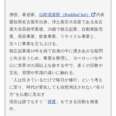
僧侶、著述家、
仏陀倶楽部（BuddhaClub）
代表
愛知県名古屋市出身。浄土真宗大谷派である名古
屋大谷高校卒業後、20歳で独立起業。自動車販売
業、美容事業、飲食事業、リサイクル事業と、
次々に事業を立ち上げる。
独立起業後10年を経て自身の中に湧きあがる疑問
と向き合うため、事業を整理し、ヨーロッパを中
心に世界30カ国以上を旅する中で、多くの宗教や
文化、習慣や常識の違いに触れる。
「人は生きているだけで毎日が修行」という考え
に至り、時代が変化しても自然淘汰されない“在り
方”を仏教に見出す
現在は誰でもすぐ「
得度
」をできる活動を推進
中。