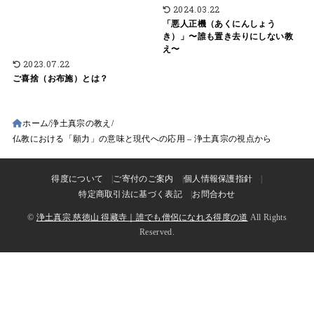
2024.03.22
「悪人正機（あくにんしょう
き）」〜誰も置き去りにしない教
え〜
2023.07.22
ご喜捨（お布施）とは？
ホーム
浄土真宗の教え
仏教における「願力」の意味と現代への応用 – 浄土真宗の視点から
得度について
ご寄付のご案内
個人情報保護指針
特定商取引法に基づく表記
お問合わせ
©
浄土真宗 慈徳山 得藏寺｜誰でも僧侶になれる得度の道
All Rights
Reserved.